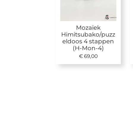
Mozaïek
Himitsubako/puzz
eldoos 4 stappen
(H-Mon-4)
€ 69,00