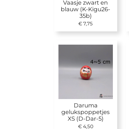
Vaasje zwart en
blauw (K-Kigu26-
35b)
€ 7,75
Daruma
gelukspoppetjes
XS (D-Dar-5)
€ 4,50