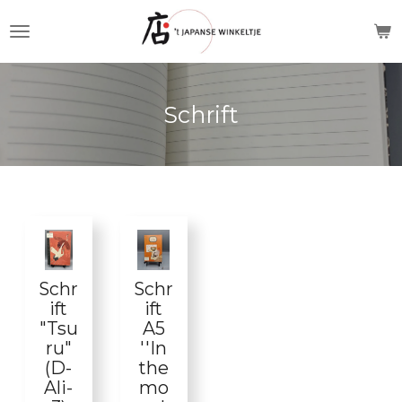
Ga
direct
naar
de
Schrift
hoofdinhoud
Schr
Schr
ift
ift
"Tsu
A5
ru"
''In
(D-
the
Ali-
mo