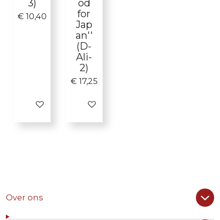
3)
od
for
€ 10,40
Jap
an''
(D-
Ali-
2)
€ 17,25
In winkelwagen
In winkelwagen
Over ons