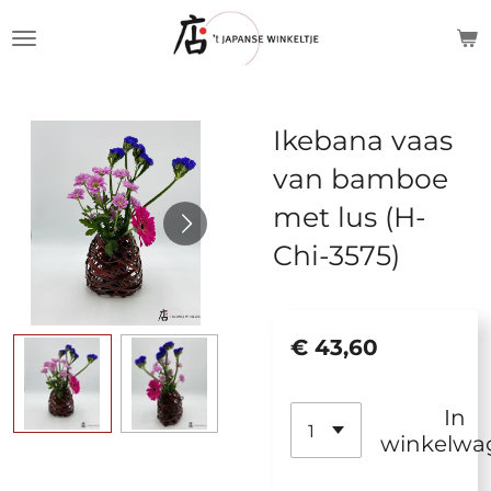
Ga
direct
naar
de
Ikebana vaas
hoofdinhoud
van bamboe
met lus (H-
Chi-3575)
€ 43,60
In
winkelwa