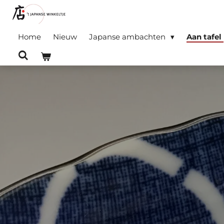
Ga
direct
Home
Nieuw
Japanse ambachten
Aan tafel
naar
de
hoofdinhoud