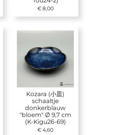
Tou24-2)
€ 8,00
Kozara (小皿)
schaaltje
donkerblauw
"bloem" Ø 9,7 cm
(K-Kigu26-69)
€ 4,60