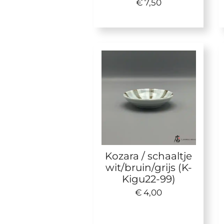
€ 7,50
Kozara / schaaltje
wit/bruin/grijs (K-
Kigu22-99)
€ 4,00