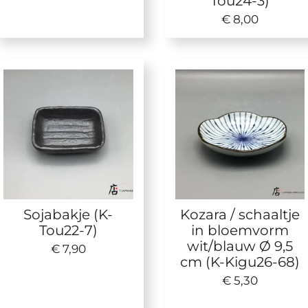
Tou24-3)
€ 8,00
Sojabakje (K-
Kozara / schaaltje
Tou22-7)
in bloemvorm
wit/blauw Ø 9,5
€ 7,90
cm (K-Kigu26-68)
€ 5,30