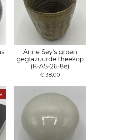
as
Anne Sey's groen
geglazuurde theekop
(K-AS-26-8e)
€ 38,00
w