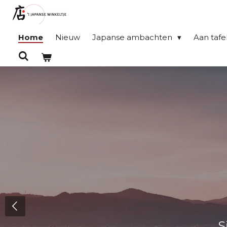
Ga
direct
Home
Nieuw
Japanse ambachten
Aan tafe
naar
de
hoofdinhoud
S