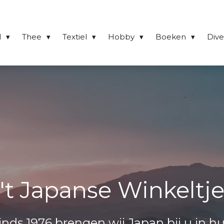
l
Thee
Textiel
Hobby
Boeken
Div
't Japanse Winkeltj
inds 1976 brengen wij Japan bij u in hu