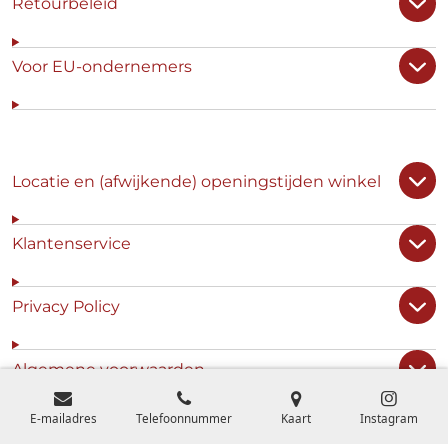
Retourbeleid
Voor EU-ondernemers
Locatie en (afwijkende) openingstijden winkel
Klantenservice
Privacy Policy
Algemene voorwaarden
E-mailadres
Telefoonnummer
Kaart
Instagram
© 2020 - 2026 't Japanse Winkeltje