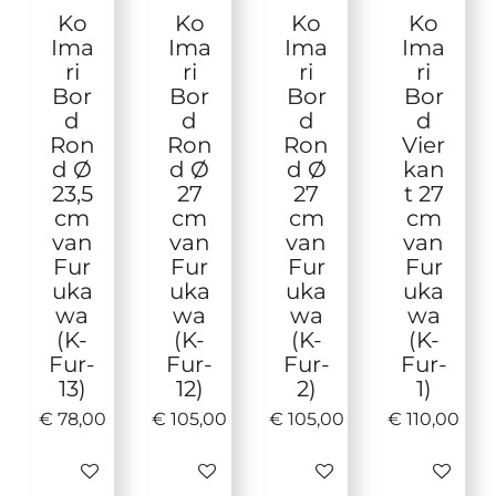
Ko
Ko
Ko
Ko
Ima
Ima
Ima
Ima
ri
ri
ri
ri
Bor
Bor
Bor
Bor
d
d
d
d
Ron
Ron
Ron
Vier
d Ø
d Ø
d Ø
kan
23,5
27
27
t 27
cm
cm
cm
cm
van
van
van
van
Fur
Fur
Fur
Fur
uka
uka
uka
uka
wa
wa
wa
wa
(K-
(K-
(K-
(K-
Fur-
Fur-
Fur-
Fur-
13)
12)
2)
1)
€ 78,00
€ 105,00
€ 105,00
€ 110,00
In winkelwagen
In winkelwagen
In winkelwagen
In winke