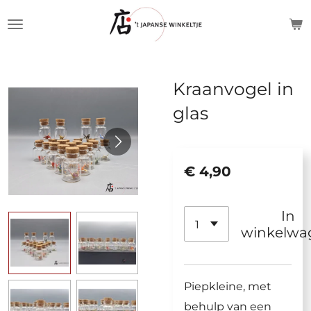
Ga
direct
naar
de
Kraanvogel in
hoofdinhoud
glas
€ 4,90
In
winkelwa
Piepkleine, met
behulp van een