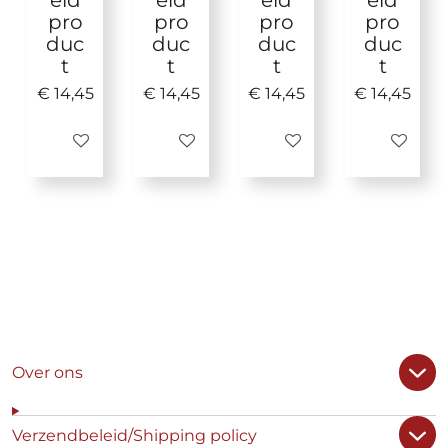
eld
eld
eld
eld
pro
pro
pro
pro
duc
duc
duc
duc
t
t
t
t
€ 14,45
€ 14,45
€ 14,45
€ 14,45
Uitgeschakeld
Uitgeschakeld
Uitgeschakeld
Uitgescha
Over ons
Verzendbeleid/Shipping policy