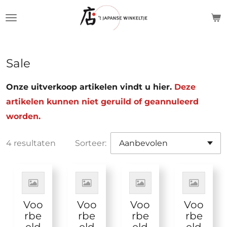
Ga
direct
naar
de
Sale
hoofdinhoud
Onze uitverkoop artikelen vindt u hier.
Deze
artikelen kunnen niet geruild of geannuleerd
worden.
4 resultaten
Sorteer:
Voo
Voo
Voo
Voo
rbe
rbe
rbe
rbe