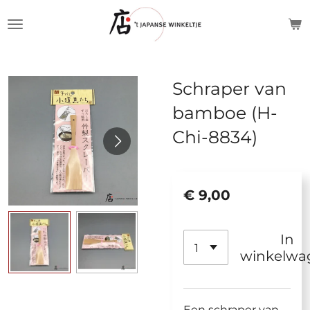
Ga
direct
naar
de
Schraper van
hoofdinhoud
bamboe (H-
Chi-8834)
€ 9,00
In
winkelwa
Een schraper van