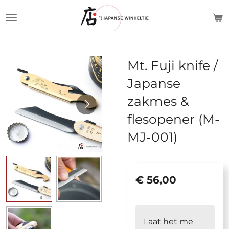
Ga
direct
naar
de
Mt. Fuji knife /
hoofdinhoud
Japanse
zakmes &
flesopener (M-
MJ-001)
€ 56,00
Laat het me