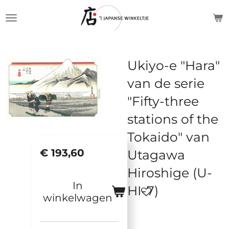
Ga
direct
naar
de
Ukiyo-e "Hara"
hoofdinhoud
van de serie
"Fifty-three
stations of the
Tokaido" van
€ 193,60
Utagawa
Hiroshige (U-
In
HI-7)
winkelwagen