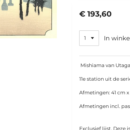
€ 193,60
In wink
Mishiama van Utaga
11e station uit de se
Afmetingen:
41 cm x
Afmetingen incl. pas
Exclusief lijst. Deze 