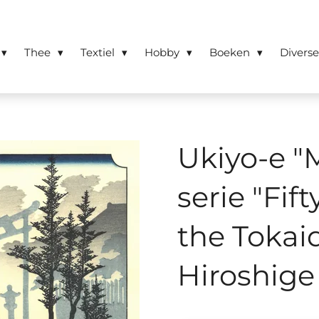
Thee
Textiel
Hobby
Boeken
Divers
Ukiyo-e "
serie "Fif
the Toka
Hiroshige