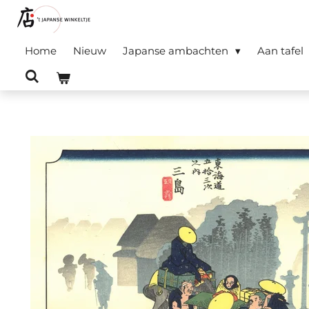
Ga
direct
Home
Nieuw
Japanse ambachten
Aan tafel
naar
de
hoofdinhoud