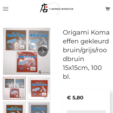
Ga
direct
naar
de
Origami Koma
hoofdinhoud
effen gekleurd
bruin/grijs/roo
dbruin
15x15cm, 100
bl.
€ 5,80