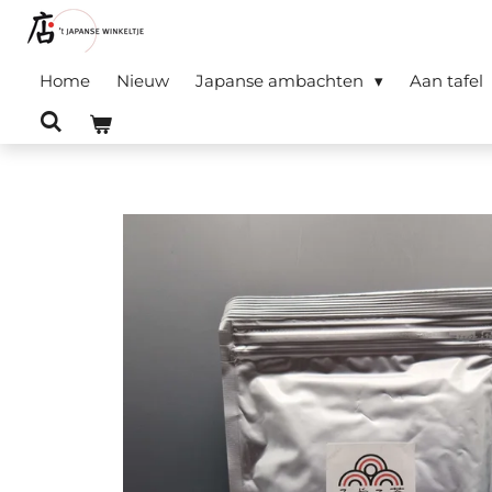
Ga
direct
Home
Nieuw
Japanse ambachten
Aan tafel
naar
de
hoofdinhoud