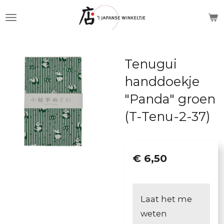
Ga
direct
naar
de
Tenugui
hoofdinhoud
handdoekje
"Panda" groen
(T-Tenu-2-37)
€ 6,50
Laat het me
weten