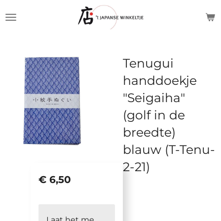
Ga
direct
naar
de
Tenugui
hoofdinhoud
handdoekje
"Seigaiha"
(golf in de
breedte)
blauw (T-Tenu-
2-21)
€ 6,50
Laat het me