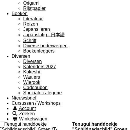
Origami
Rijstpapier
Boeken
Literatuur
Reizen
Japans leren
Japanstalig - 日本語
Schrift
Diverse onderwerpen
Boekenleggers
Diversen
Diversen
Kalenders 2027
Kokeshi
Waaiers
Wierook
Cadeaubon
Speciale categorie
Nieuwsbrief
Cursussen / Workshops
Account
Zoeken
Winkelwagen
Tenugui handdoekje
"Schildpadschild" Groen