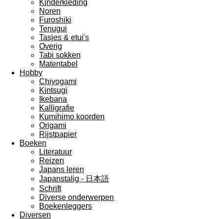
Kinderkleding
Noren
Furoshiki
Tenugui
Tasjes & etui's
Overig
Tabi sokken
Matentabel
Hobby
Chiyogami
Kintsugi
Ikebana
Kalligrafie
Kumihimo koorden
Origami
Rijstpapier
Boeken
Literatuur
Reizen
Japans leren
Japanstalig - 日本語
Schrift
Diverse onderwerpen
Boekenleggers
Diversen