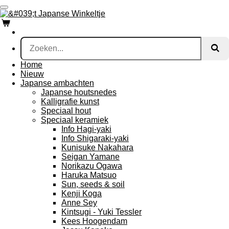
Ga
direct
naar
de
hoofdinhoud
Home
Nieuw
Japanse ambachten
Japanse houtsnedes
Kalligrafie kunst
Speciaal hout
Speciaal keramiek
Info Hagi-yaki
Info Shigaraki-yaki
Kunisuke Nakahara
Seigan Yamane
Norikazu Ogawa
Haruka Matsuo
Sun, seeds & soil
Kenji Koga
Anne Sey
Kintsugi - Yuki Tessler
Kees Hoogendam