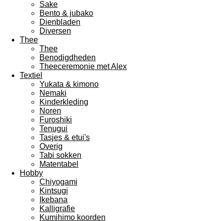
Sake
Bento & jubako
Dienbladen
Diversen
Thee
Thee
Benodigdheden
Theeceremonie met Alex
Textiel
Yukata & kimono
Nemaki
Kinderkleding
Noren
Furoshiki
Tenugui
Tasjes & etui's
Overig
Tabi sokken
Matentabel
Hobby
Chiyogami
Kintsugi
Ikebana
Kalligrafie
Kumihimo koorden