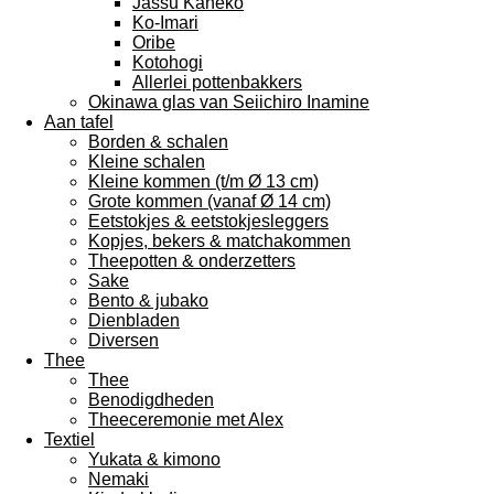
Jassu Kaneko
Ko-Imari
Oribe
Kotohogi
Allerlei pottenbakkers
Okinawa glas van Seiichiro Inamine
Aan tafel
Borden & schalen
Kleine schalen
Kleine kommen (t/m Ø 13 cm)
Grote kommen (vanaf Ø 14 cm)
Eetstokjes & eetstokjesleggers
Kopjes, bekers & matchakommen
Theepotten & onderzetters
Sake
Bento & jubako
Dienbladen
Diversen
Thee
Thee
Benodigdheden
Theeceremonie met Alex
Textiel
Yukata & kimono
Nemaki