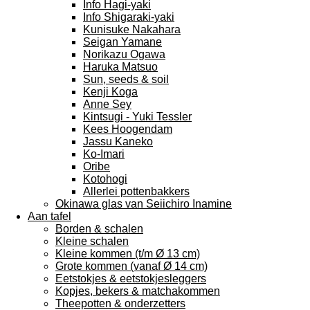
Info Hagi-yaki
Info Shigaraki-yaki
Kunisuke Nakahara
Seigan Yamane
Norikazu Ogawa
Haruka Matsuo
Sun, seeds & soil
Kenji Koga
Anne Sey
Kintsugi - Yuki Tessler
Kees Hoogendam
Jassu Kaneko
Ko-Imari
Oribe
Kotohogi
Allerlei pottenbakkers
Okinawa glas van Seiichiro Inamine
Aan tafel
Borden & schalen
Kleine schalen
Kleine kommen (t/m Ø 13 cm)
Grote kommen (vanaf Ø 14 cm)
Eetstokjes & eetstokjesleggers
Kopjes, bekers & matchakommen
Theepotten & onderzetters