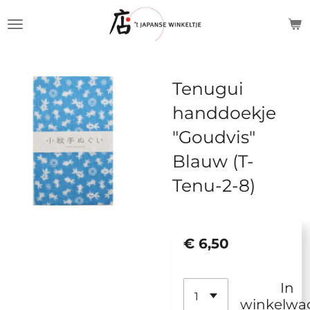
Ga
direct
naar
de
Tenugui
hoofdinhoud
handdoekje
"Goudvis"
Blauw (T-
Tenu-2-8)
€ 6,50
In
winkelwa