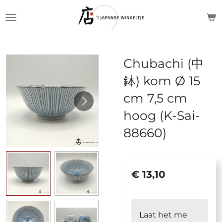
Ga
direct
naar
de
Chubachi (中
hoofdinhoud
鉢) kom Ø 15
cm 7,5 cm
hoog (K-Sai-
88660)
€ 13,10
Laat het me