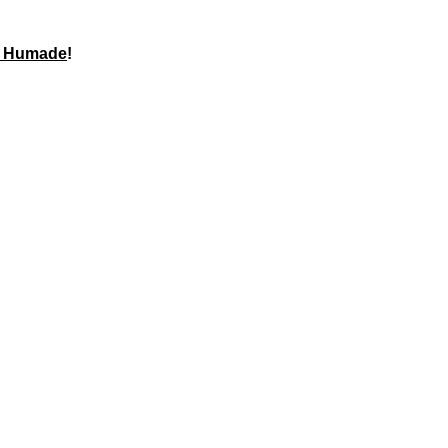
an Humade
!