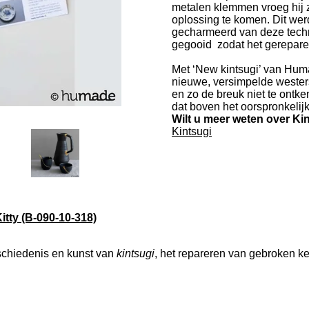
metalen klemmen vroeg hij 
oplossing te komen. Dit wer
gecharmeerd van deze techni
gegooid zodat het gerepare
Met ‘New kintsugi’ van Hum
nieuwe, versimpelde westerse
en zo de breuk niet te ontk
dat boven het oorspronkelijke
Wilt u meer weten over Ki
Kintsugi
itty (B-090-10-318)
eschiedenis en kunst van
kintsugi
, het repareren van gebroken ke