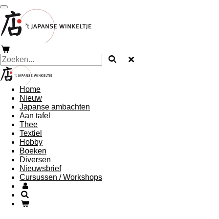
Ga
direct
naar
de
hoofdinhoud
Home
Nieuw
Japanse ambachten
Aan tafel
Thee
Textiel
Hobby
Boeken
Diversen
Nieuwsbrief
Cursussen / Workshops