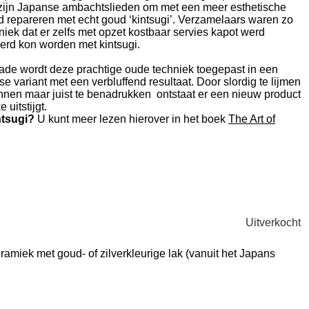
zijn Japanse ambachtslieden om met een meer esthetische
d repareren met echt goud ‘kintsugi’. Verzamelaars waren zo
ek dat er zelfs met opzet kostbaar servies kapot werd
erd kon worden met kintsugi.
ade wordt deze prachtige oude techniek toegepast in een
 variant met een verbluffend resultaat. Door slordig te lijmen
ennen maar juist te benadrukken ontstaat er een nieuw product
 uitstijgt.
ntsugi?
U kunt meer lezen hierover in het boek
The Art of
Uitverkocht
ramiek met goud- of zilverkleurige lak (vanuit het Japans