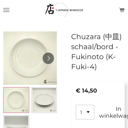
Ga
direct
naar
de
Chuzara (中皿)
hoofdinhoud
schaal/bord -
Fukinoto (K-
Fuki-4)
€ 14,50
In
winkelwa