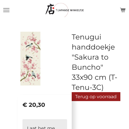
Ga
direct
naar
de
Tenugui
hoofdinhoud
handdoekje
"Sakura to
Buncho"
33x90 cm (T-
Tenu-3C)
Terug op voorraad
€ 20,30
Laat het me