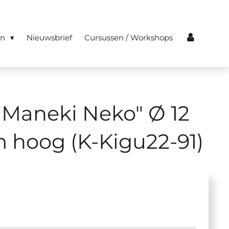
en
Nieuwsbrief
Cursussen / Workshops
"Maneki Neko" Ø 12
m hoog (K-Kigu22-91)