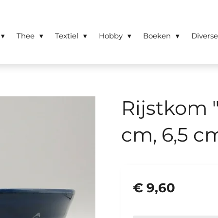
Thee
Textiel
Hobby
Boeken
Divers
Rijstkom 
cm, 6,5 c
€ 9,60