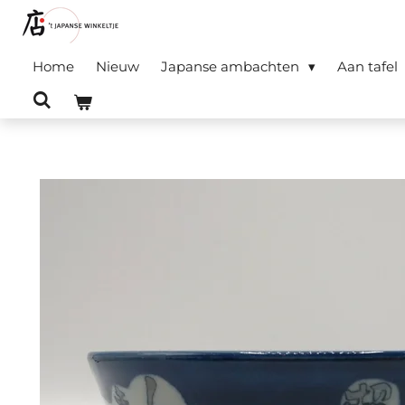
Ga
direct
Home
Nieuw
Japanse ambachten
Aan tafel
naar
de
hoofdinhoud