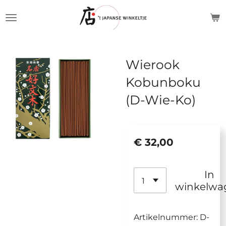
Ga
direct
naar
de
Wierook
hoofdinhoud
Kobunboku
(D-Wie-Ko)
€ 32,00
In
winkelwa
Artikelnummer:
D-