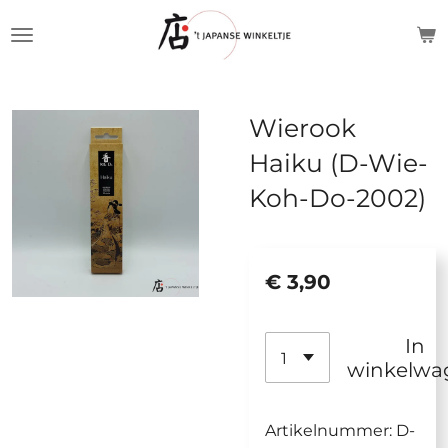
Ga
direct
naar
de
Wierook
hoofdinhoud
Haiku (D-Wie-
Koh-Do-2002)
€ 3,90
In
winkelwa
Artikelnummer:
D-