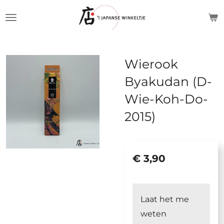
Ga
direct
naar
de
Wierook
hoofdinhoud
Byakudan (D-
Wie-Koh-Do-
2015)
€ 3,90
Laat het me
weten