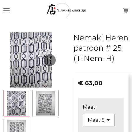
Ga
direct
naar
de
Nemaki Heren
hoofdinhoud
patroon # 25
(T-Nem-H)
€ 63,00
Maat