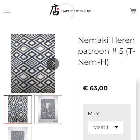
Ga
direct
naar
de
Nemaki Heren
hoofdinhoud
patroon # 5 (T-
Nem-H)
€ 63,00
Maat