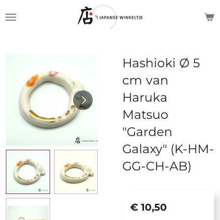
Ga
direct
naar
de
Hashioki Ø 5
hoofdinhoud
cm van
Haruka
Matsuo
"Garden
Galaxy" (K-HM-
GG-CH-AB)
€ 10,50