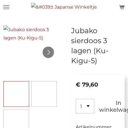
Ga
direct
naar
Jubako
de
sierdoos 3
hoofdinhoud
lagen (Ku-
Kigu-5)
€ 79,60
In
winkelwa
Artikelnummer: