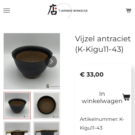
Ga
direct
naar
de
Vijzel antraciet
hoofdinhoud
(K-Kigu11-43)
€ 33,00
In
winkelwagen
Artikelnummer:
K-
Kigu11-43