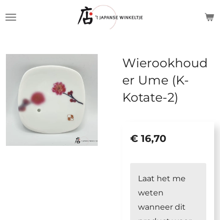
Ga
direct
naar
de
Wierookhoud
hoofdinhoud
er Ume (K-
Kotate-2)
€ 16,70
Laat het me
weten
wanneer dit