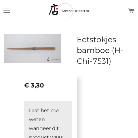
Ga
direct
naar
de
Eetstokjes
hoofdinhoud
bamboe (H-
Chi-7531)
€ 3,30
Laat het me
weten
wanneer dit
product weer