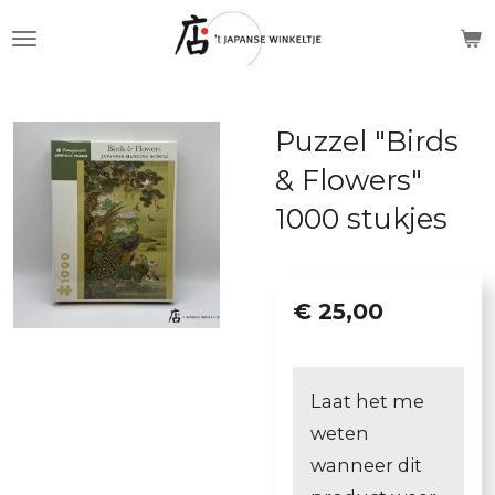
Ga
direct
naar
de
Puzzel "Birds
hoofdinhoud
& Flowers"
1000 stukjes
€ 25,00
Laat het me
weten
wanneer dit