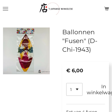
Ga
direct
naar
de
Ballonnen
hoofdinhoud
"Fusen" (D-
Chi-1943)
€ 6,00
In
winkelwa
Set van 4 fusen-