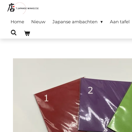
Ga
direct
Home
Nieuw
Japanse ambachten
Aan tafel
naar
de
hoofdinhoud