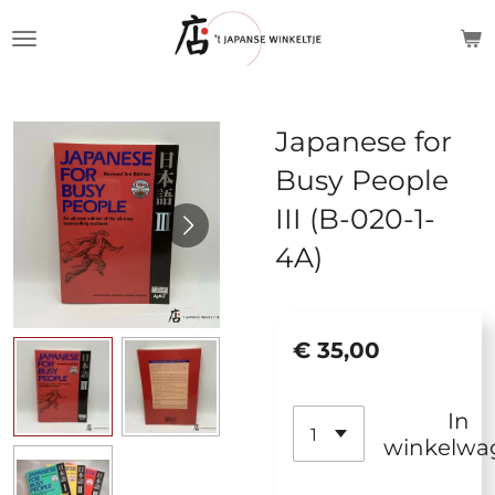
Ga
direct
naar
de
Japanese for
hoofdinhoud
Busy People
III (B-020-1-
4A)
€ 35,00
In
winkelwa