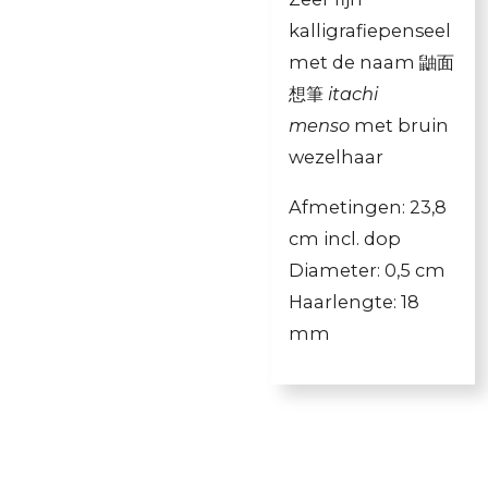
kalligrafiepenseel
met de naam 鼬面
想筆
itachi
menso
met bruin
wezelhaar
Afmetingen: 23,8
cm incl. dop
Diameter: 0,5 cm
Haarlengte: 18
mm