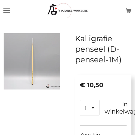
Ga
direct
naar
de
Kalligrafie
hoofdinhoud
penseel (D-
penseel-1M)
€ 10,50
In
winkelwa
Zeer fijn