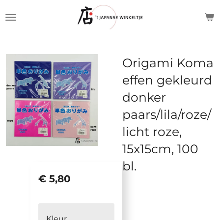
Ga
direct
naar
de
Origami Koma
hoofdinhoud
effen gekleurd
donker
paars/lila/roze/
licht roze,
15x15cm, 100
bl.
€ 5,80
Kleur