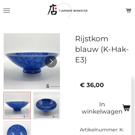
Ga
direct
naar
de
Rijstkom
hoofdinhoud
blauw (K-Hak-
E3)
€ 36,00
In
winkelwagen
Artikelnummer:
K-