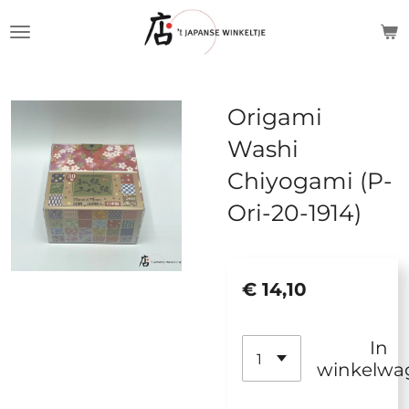
Ga
direct
naar
de
Origami
hoofdinhoud
Washi
Chiyogami (P-
Ori-20-1914)
€ 14,10
In
winkelwa