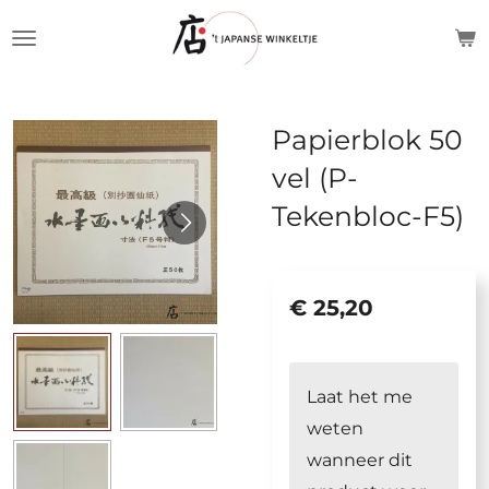
Ga
direct
naar
de
Papierblok 50
hoofdinhoud
vel (P-
Tekenbloc-F5)
€ 25,20
Laat het me
weten
wanneer dit