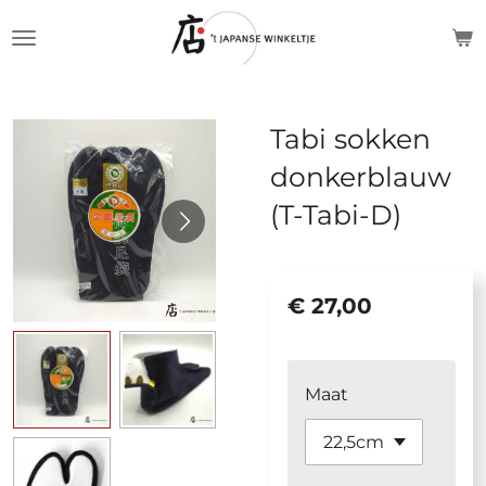
Ga
direct
naar
de
Tabi sokken
hoofdinhoud
donkerblauw
(T-Tabi-D)
€ 27,00
Maat