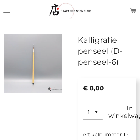
Ga
direct
naar
de
Kalligrafie
hoofdinhoud
penseel (D-
penseel-6)
€ 8,00
In
winkelwa
Artikelnummer:
D-