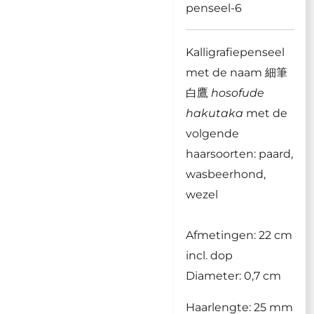
penseel-6
Kalligrafiepenseel
met de naam 細筆
白鷹
hosofude
hakutaka
met de
volgende
haarsoorten: paard,
wasbeerhond,
wezel
Afmetingen: 22 cm
incl. dop
Diameter: 0,7 cm
Haarlengte: 25 mm