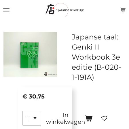
Ga
direct
naar
de
Japanse taal:
hoofdinhoud
Genki II
Workbook 3e
editie (B-020-
1-191A)
€ 30,75
In
winkelwagen