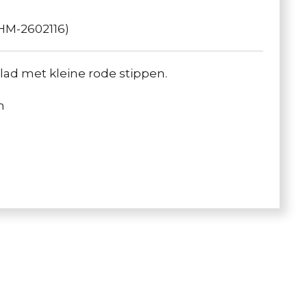
HM-2602116)
lad met kleine rode stippen.
m