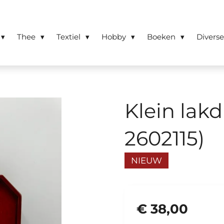
Thee
Textiel
Hobby
Boeken
Divers
Klein lak
2602115)
NIEUW
€ 38,00