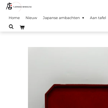
Ga
direct
Home
Nieuw
Japanse ambachten
Aan tafel
naar
de
hoofdinhoud