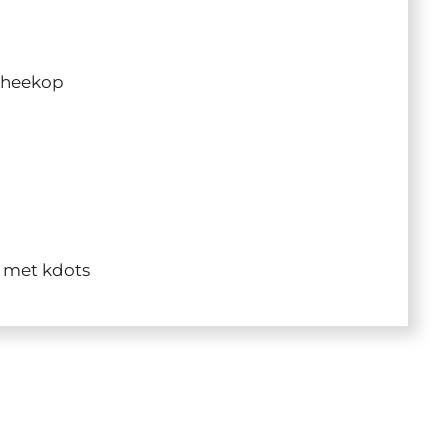
theekop
g met kdots