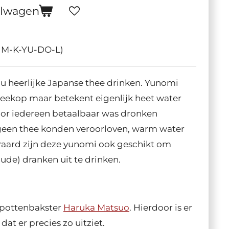
elwagen
HM-K-YU-DO-L)
u heerlijke Japanse thee drinken. Yunomi
heekop maar betekent eigenlijk heet water
oor iedereen betaalbaar was dronken
 geen thee konden veroorloven, warm water
eraard zijn deze yunomi ook geschikt om
de) dranken uit te drinken.
pottenbakster
Haruka Matsuo
. Hierdoor is er
at er precies zo uitziet.