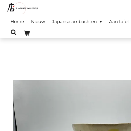
Ga
direct
Home
Nieuw
Japanse ambachten
Aan tafel
naar
de
hoofdinhoud