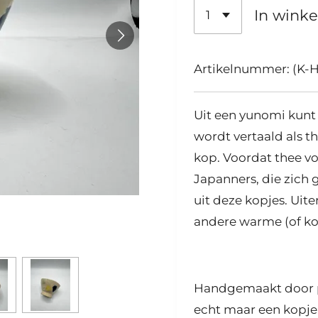
In wink
Artikelnummer:
(K-
Uit een yunomi kunt 
wordt vertaald als t
kop. Voordat thee v
Japanners, die zich
uit deze kopjes. Uit
andere warme (of kou
Handgemaakt door 
echt maar een kopje d