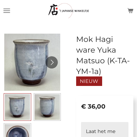
Ga
direct
naar
de
Mok Hagi
hoofdinhoud
ware Yuka
Matsuo (K-TA-
YM-1a)
NIEUW
€ 36,00
Laat het me