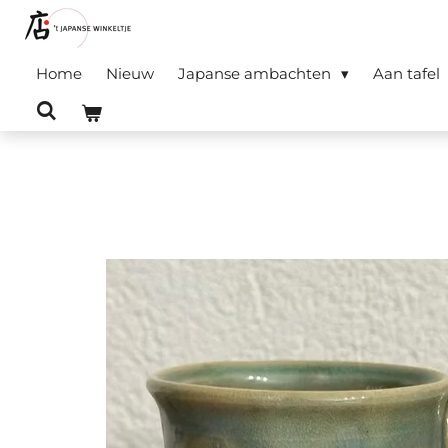
Ga
direct
Home
Nieuw
Japanse ambachten
Aan tafel
naar
de
hoofdinhoud