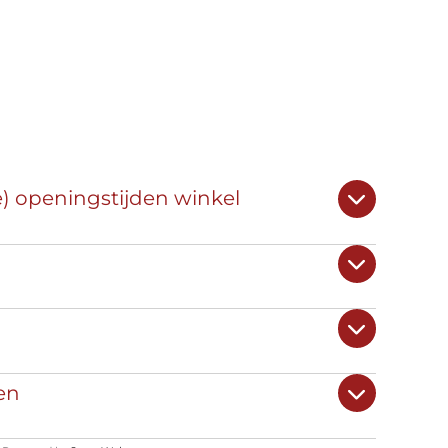
e) openingstijden winkel
en